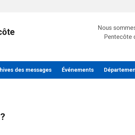
Nous sommes 
côte
Pentecôte du
hives des messages
Événements
Départemen
 ?